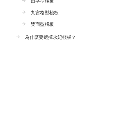
田字型棧板
九宮格型棧板
雙面型棧板
為什麼要選擇永紀棧板？