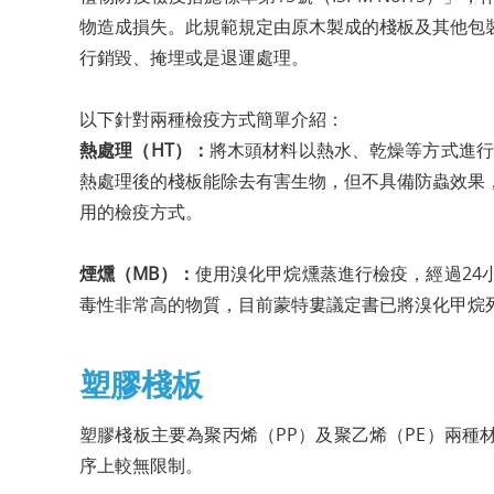
物造成損失。此規範規定由原木製成的棧板及其他包
行銷毀、掩埋或是退運處理。
以下針對兩種檢疫方式簡單介紹：
熱處理（HT）：
將木頭材料以熱水、乾燥等方式進行
熱處理後的棧板能除去有害生物，但不具備防蟲效果
用的檢疫方式。
煙燻（MB）：
使用溴化甲烷燻蒸進行檢疫，經過24
毒性非常高的物質，目前蒙特婁議定書已將溴化甲烷
塑膠棧板
塑膠棧板主要為聚丙烯（PP）及聚乙烯（PE）兩
序上較無限制。