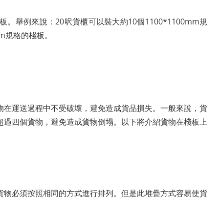
舉例來說：20呎貨櫃可以裝大約10個1100*1100mm規
mm規格的棧板。
物在運送過程中不受破壞，避免造成貨品損失。一般來說，貨
超過四個貨物，避免造成貨物倒塌。以下將介紹貨物在棧板上
貨物必須按照相同的方式進行排列。但是此堆疊方式容易使貨
。