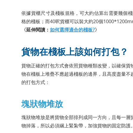
依據貨櫃尺寸及棧板規格，可大約估算出需要幾個棧板。
格的棧板；而40呎貨櫃可以裝大約20個1000*1200
〈延伸閱讀：
如何選擇適合的棧板?
〉
貨物在棧板上該如何打包？
貨物正確的打包方式會依照貨物種類改變，以確保貨
物在棧板上堆疊不應超過棧板的邊界，且高度盡量不
的打包方式：
塊狀物堆放
塊狀物堆放是將貨物全部排列成同一方向，且每一層
物掉落，所以必須綑上緊紮帶，加強貨物的固定防護