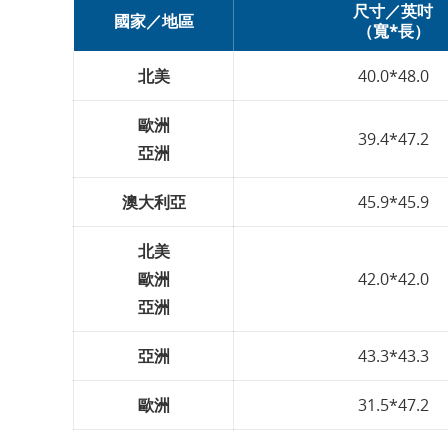
尺寸／英吋
國家／地區
（寬*長）
北美
40.0*48.0
歐洲
39.4*47.2
亞洲
澳大利亞
45.9*45.9
北美
歐洲
42.0*42.0
亞洲
亞洲
43.3*43.3
歐洲
31.5*47.2