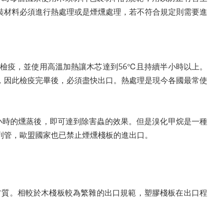
裝材料必須進行熱處理或是煙燻處理，若不符合規定則需要進
檢疫，並使用高溫加熱讓木芯達到56℃且持續半小時以上。
，因此檢疫完畢後，必須盡快出口。熱處理是現今各國最常使
小時的燻蒸後，即可達到除害蟲的效果。但是溴化甲烷是一種
列管，歐盟國家也已禁止煙燻棧板的進出口。
種材質。相較於木棧板較為繁雜的出口規範，塑膠棧板在出口程