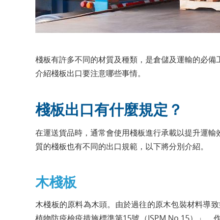
棧板有許多不同的材質及種類，是倉儲及運輸的必備
介紹棧板出口要注意哪些事情。
棧板出口有什麼規定？
在運送貨品時，通常會使用棧板進行承載以提升運輸
質的棧板也有不同的出口規範，以下將分別介紹。
木棧板
木棧板的原料為木頭。由於過往的原木包裝材料導致
植物防疫檢疫措施標準第15號（ISPM No.15