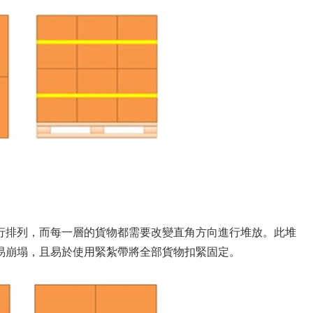
行排列，而每一層的貨物都需要改變直角方向進行堆放。此堆
易崩塌，且易於使用緊紮帶將全部貨物扣緊固定。