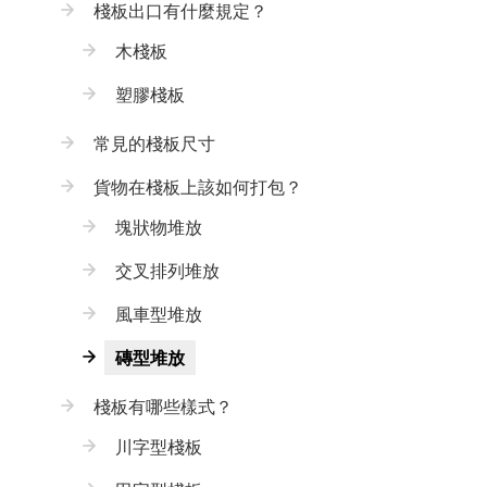
棧板出口有什麼規定？
木棧板
塑膠棧板
常見的棧板尺寸
貨物在棧板上該如何打包？
塊狀物堆放
交叉排列堆放
風車型堆放
磚型堆放
棧板有哪些樣式？
川字型棧板