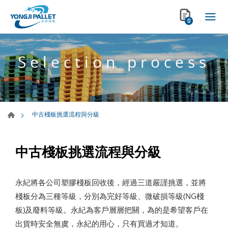
0
Selection process
中古棧板挑選流程與分級
中古棧板挑選流程與分級
永紀將各公司塑膠棧板回收後，經過三道嚴謹挑選，並將
棧板分為三種等級，分別為完好等級、微破損等級(NG棧
板)及廢料等級。永紀為客戶層層把關，為的是希望客戶在
出貨時安全無虞，永紀的用心，只有買過才知道。