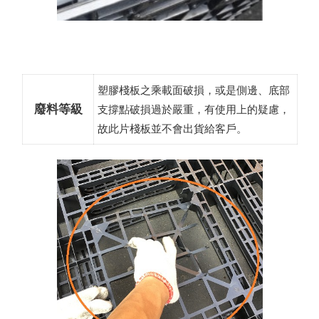
塑膠棧板之乘載面破損，或是側邊、底部
廢料等級
支撐點破損過於嚴重，有使用上的疑慮，
故此片棧板並不會出貨給客戶。