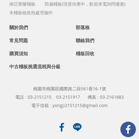
南亞塑膠棧板
防漏棧板(現貨供應中，歡迎來電詢問優惠)
木棧板檢疫熱處理施作
關於我們
部落格
常見問題
聯絡我們
購買須知
棧板回收
中古棧板挑選流程與分級
桃園市桃園區國際路二段561巷16-1號
電話 :
03-2151215
03-2151917
傳真 : 03-2161883
電子信箱 :
yongji2151215@gmail.com