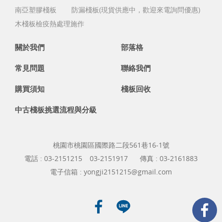
南亞塑膠棧板
防漏棧板(現貨供應中，歡迎來電詢問優惠)
木棧板檢疫熱處理施作
關於我們
部落格
常見問題
聯絡我們
購買須知
棧板回收
中古棧板挑選流程與分級
桃園市桃園區國際路二段561巷16-1號
電話 :
03-2151215
03-2151917
傳真 : 03-2161883
電子信箱 :
yongji2151215@gmail.com