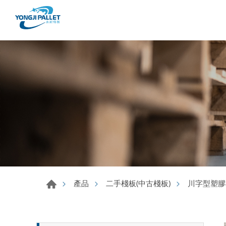
產品
二手棧板(中古棧板)
川字型塑膠