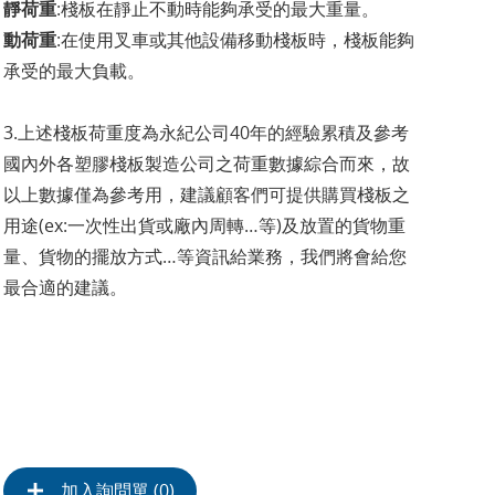
靜荷重
:棧板在靜止不動時能夠承受的最大重量。
動荷重
:在使用叉車或其他設備移動棧板時，棧板能夠
承受的最大負載。
3.上述棧板荷重度為永紀公司40年的經驗累積及參考
國內外各塑膠棧板製造公司之荷重數據綜合而來，故
以上數據僅為參考用，建議顧客們可提供購買棧板之
用途(ex:一次性出貨或廠內周轉…等)及放置的貨物重
量、貨物的擺放方式…等資訊給業務，我們將會給您
最合適的建議。
加入詢問單 (
0
)