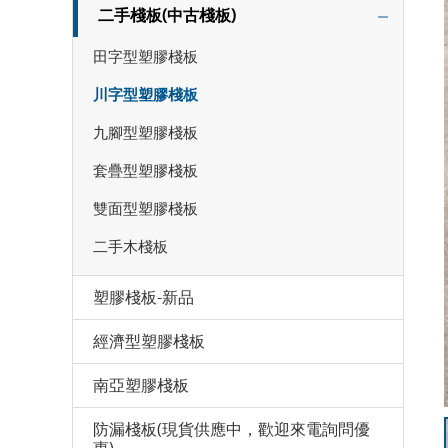
二手棧板(中古棧板)
田字型塑膠棧板
川字型塑膠棧板
九腳型塑膠棧板
套疊型塑膠棧板
雙面型塑膠棧板
二手木棧板
塑膠棧板-新品
經濟型塑膠棧板
南亞塑膠棧板
防漏棧板(現貨供應中，歡迎來電詢問優