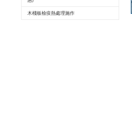
惠)
木棧板檢疫熱處理施作