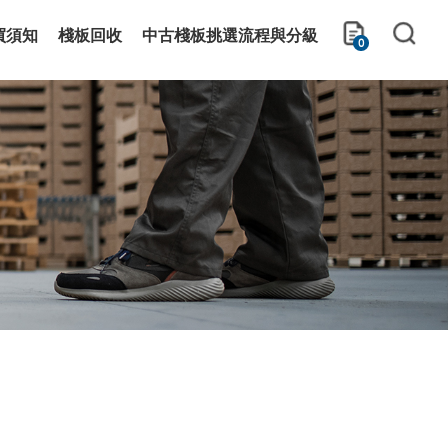
買須知
棧板回收
中古棧板挑選流程與分級
0