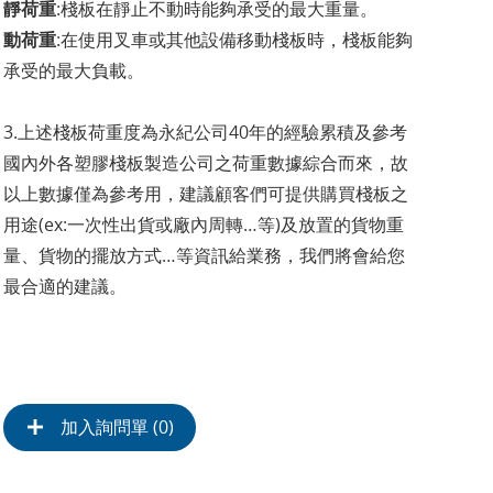
靜荷重
:棧板在靜止不動時能夠承受的最大重量。
動荷重
:在使用叉車或其他設備移動棧板時，棧板能夠
承受的最大負載。
3.上述棧板荷重度為永紀公司40年的經驗累積及參考
國內外各塑膠棧板製造公司之荷重數據綜合而來，故
以上數據僅為參考用，建議顧客們可提供購買棧板之
用途(ex:一次性出貨或廠內周轉…等)及放置的貨物重
量、貨物的擺放方式…等資訊給業務，我們將會給您
最合適的建議。
加入詢問單 (
0
)