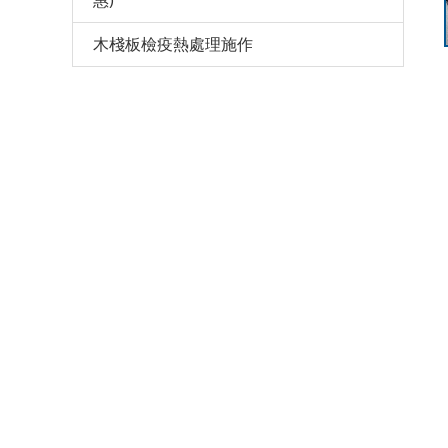
惠)
木棧板檢疫熱處理施作