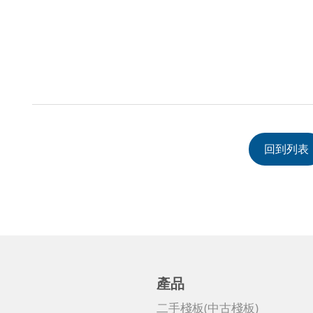
回到列表
產品
二手棧板(中古棧板)