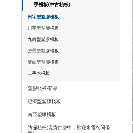
二手棧板(中古棧板)
田字型塑膠棧板
川字型塑膠棧板
九腳型塑膠棧板
套疊型塑膠棧板
雙面型塑膠棧板
二手木棧板
塑膠棧板-新品
經濟型塑膠棧板
南亞塑膠棧板
防漏棧板(現貨供應中，歡迎來電詢問優