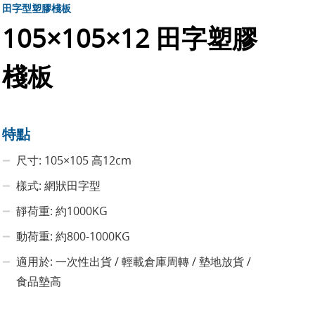
田字型塑膠棧板
105×105×12 田字塑膠
棧板
特點
尺寸: 105×105 高12cm
樣式: 網狀田字型
靜荷重: 約1000KG
動荷重: 約800-1000KG
適用於: 一次性出貨 / 輕載倉庫周轉 / 墊地放貨 /
食品墊高