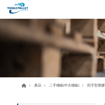
產品
二手棧板(中古棧板)
田字型塑膠