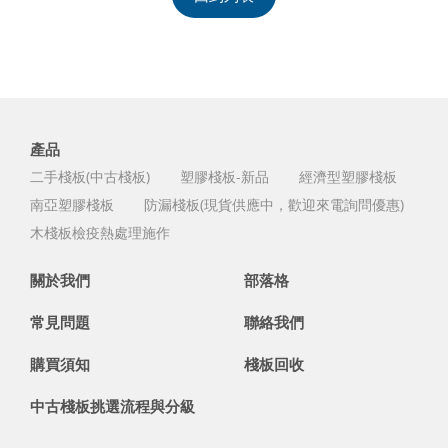
產品
二手棧板(中古棧板)
塑膠棧板-新品
經濟型塑膠棧板
南亞塑膠棧板
防漏棧板(現貨供應中，歡迎來電詢問優惠)
木棧板檢疫熱處理施作
關於我們
部落格
常見問題
聯絡我們
購買須知
棧板回收
中古棧板挑選流程與分級