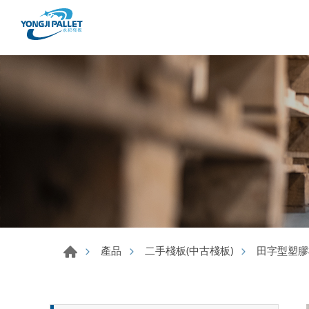
產品
二手棧板(中古棧板)
田字型塑膠