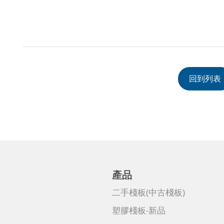
回到列表
產品
二手棧板(中古棧板)
塑膠棧板-新品