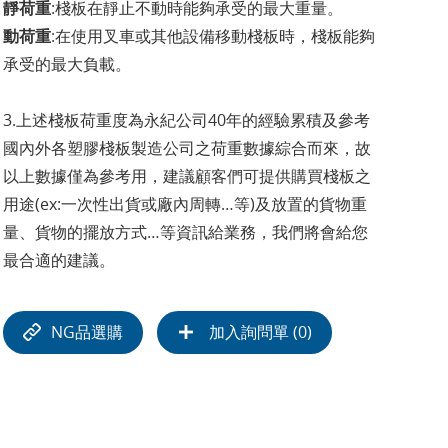
靜荷重
:棧板在靜止不動時能夠承受的最大重量。
動荷重
:在使用叉車或其他設備移動棧板時，棧板能夠
承受的最大負載。
3.上述棧板荷重度為永紀公司40年的經驗累積及參考
國內外各塑膠棧板製造公司之荷重數據綜合而來，故
以上數據僅為參考用，建議顧客們可提供購買棧板之
用途(ex:一次性出貨或廠內周轉…等)及放置的貨物重
量、貨物的擺放方式…等資訊給業務，我們將會給您
最合適的建議。
NG品選購
加入詢問單 (
0
)