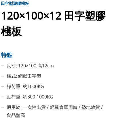
田字型塑膠棧板
120×100×12 田字塑膠
棧板
特點
尺寸: 120×100 高12cm
樣式: 網狀田字型
靜荷重: 約1000KG
動荷重: 約800-1000KG
適用於: 一次性出貨 / 輕載倉庫周轉 / 墊地放貨 /
食品墊高