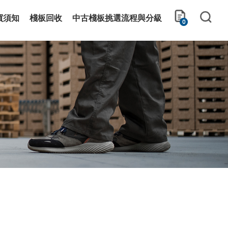
買須知
棧板回收
中古棧板挑選流程與分級
0