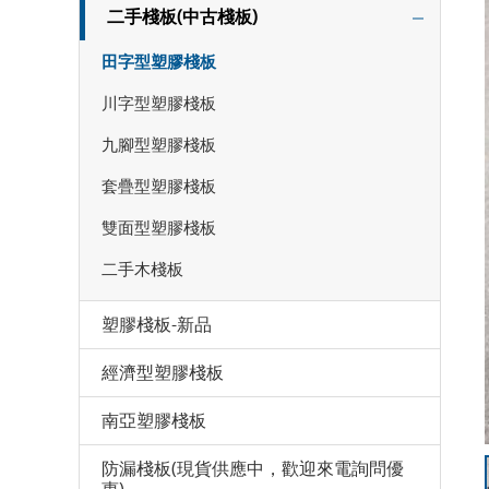
二手棧板(中古棧板)
田字型塑膠棧板
川字型塑膠棧板
九腳型塑膠棧板
套疊型塑膠棧板
雙面型塑膠棧板
二手木棧板
塑膠棧板-新品
經濟型塑膠棧板
南亞塑膠棧板
防漏棧板(現貨供應中，歡迎來電詢問優