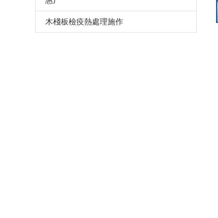
惠)
木棧板檢疫熱處理施作