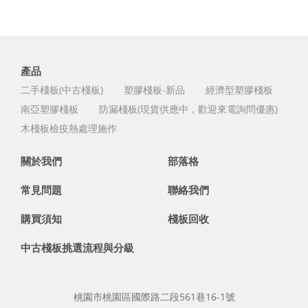
產品
二手棧板(中古棧板)
塑膠棧板-新品
經濟型塑膠棧板
南亞塑膠棧板
防漏棧板(現貨供應中，歡迎來電詢問優惠)
木棧板檢疫熱處理施作
關於我們
部落格
常見問題
聯絡我們
購買須知
棧板回收
中古棧板挑選流程與分級
桃園市桃園區國際路二段561巷16-1號